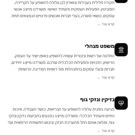
חקירה פלילית בעבירות צווארון לבן עלולה להשפיע על הקריירה,
המוניטין, הפעילות העסקית והעתיד האישי. משרדנו מייצג אנשי
עסקים, נושאי משרה, בעלי חברות ואנשים פרטיים הנמצאים תחת
חקירה או הליך פלילי, ומעניק ליווי אסטרטגי החל מהשלבים
קרא עוד ←
הראשונים של הבדיקה ועד לסיום ההליך, תוך טיפול אישי ומעורבות
מלאה של שותפי המשרד.
משפט מנהלי
החלטה של רשות ציבורית עשויה להשפיע באופן ישיר על העסק,
הרישיון, הזכויות והפעילות הכלכלית שלכם. משרדנו מייצג יחידים,
חברות ובעלי עסקים בהתנהלות מול רשויות המדינה, הרשויות
המקומיות וגופים ציבוריים, ומעניק ליווי משפטי החל מהפנייה
קרא עוד ←
הראשונה לרשות ועד לניהול עתירות מנהליות בפני בתי המשפט,
תוך טיפול אישי ומעורבות מלאה של שותפי המשרד.
נזיקין ונזקי גוף
פגיעה גופנית עלולה להשפיע על הבריאות, כושר העבודה, איכות
החיים והעתיד הכלכלי. משרדנו מייצג נפגעים בתביעות נזיקין ונזקי
גוף, ומלווה אותם החל מהערכת הנזק וגיבוש התשתית הרפואית ועד
לניהול ההליך המשפטי וקבלת הפיצוי המגיע להם, תוך טיפול אישי
קרא עוד ←