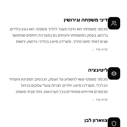
דיני משפחה וגירושין
סכסוך משפחתי הוא הרבה מעבר להליך משפטי. הוא נוגע בילדים,
ברכוש, בעסק המשפחתי ולעיתים גם במערכת היחסים שתימשך
שנים לאחר סיום ההליך. משרדנו מייצג בהליכי גירושין, ירושות
וסכסוכי עיזבון, ומעניק ליווי משפטי אסטרטגי החל משלב קבלת
קרא עוד ←
ההחלטות ועד לסיום ההליך, תוך טיפול אישי ומעורבות מלאה של
שותפי המשרד.
ליטיגציה
סכסוך משפטי עשוי להשפיע על העסק, הנכסים, המוניטין והעתיד
הכלכלי. משרדנו מייצג יחידים, חברות ובעלי עסקים בניהול
סכסוכים אזרחיים ומסחריים בכל הערכאות, החל מבתי משפט
השלום ועד לבית המשפט העליון, תוך בניית אסטרטגיה משפטית
קרא עוד ←
מדויקת, טיפול אישי ומעורבות מלאה של שותפי המשרד לאורך כל
ההליך.
צווארון לבן