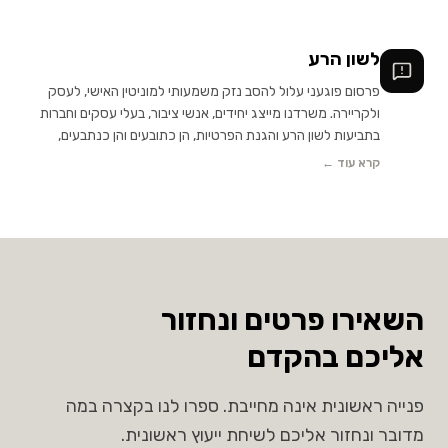
ומעורבות מלאה של שותפי המשרד.
לשון הרע
פרסום פוגעני עלול להסב נזק משמעותי למוניטין האישי, לעסק
ולקריירה. משרדנו מייצג יחידים, אנשי ציבור, בעלי עסקים וחברות
בתביעות לשון הרע והגנת הפרטיות, הן כתובעים והן כנתבעים,
ומעניק ליווי משפטי מקיף החל מבחינת הפרסום ועד לניהול ההליך
קרא עוד ←
בבית המשפט, תוך טיפול אישי ומעורבות מלאה של שותפי המשרד.
השאירו פרטים ונחזור
אליכם בהקדם
פנייה ראשונית אינה מחייבת. ספרו לנו בקצרה במה
מדובר ונחזור אליכם לשיחת ייעוץ ראשונית.